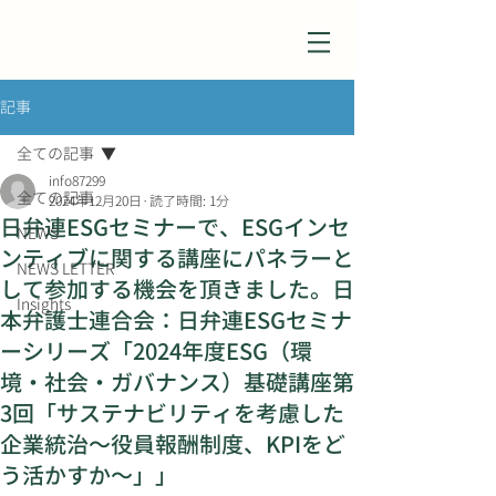
記事
全ての記事
info87299
全ての記事
2024年12月20日
読了時間: 1分
日弁連ESGセミナーで、ESGインセ
NEWS
ンティブに関する講座にパネラーと
NEWS LETTER
して参加する機会を頂きました。日
Insights
本弁護士連合会：日弁連ESGセミナ
ーシリーズ「2024年度ESG（環
境・社会・ガバナンス）基礎講座第
3回「サステナビリティを考慮した
企業統治～役員報酬制度、KPIをど
う活かすか～」」