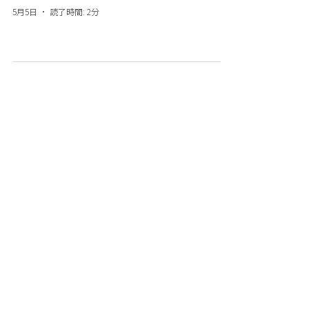
5月5日
読了時間: 2分
③ 中長期インセンティブ(株式報
酬)
5月4日
読了時間: 2分
④ ガバナンスと報酬の統合
5月3日
読了時間: 2分
⑤ 海外動向・国際比較