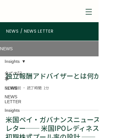
NEWS / NEWS LETTER
NEWS
Insights
独立報酬アドバイザーとは何か
全ての記
事
NEWS
21 時間前
読了時間: 1分
NEWS
LETTER
Insights
米国ペイ・ガバナンスニュース
レター── 米国IPOレディネス:
初期株式プール率の設計 ──