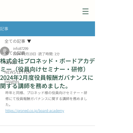
記事
全ての記事
info87299
全ての記事
2024年2月19日
読了時間: 1分
株式会社プロネッド・ボードアカデ
NEWS
ミー（役員向けセミナー・研修）
NEWS LETTER
2024年2月度役員報酬ガバナンスに
Insights
関する講師を務めました。
昨年と同様、プロネッド様の役員向けセミナー・研
修にて役員報酬ガバナンスに関する講師を務めまし
た。
https://proned.co.jp/board-academy