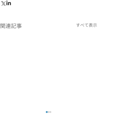
関連記事
すべて表示
米国ペイ・ガバナンスニ
相対TSRの"ベ
ュースレター── 米国
むCEO報酬の国
IPOレディネス:初期株式
── 指標の有