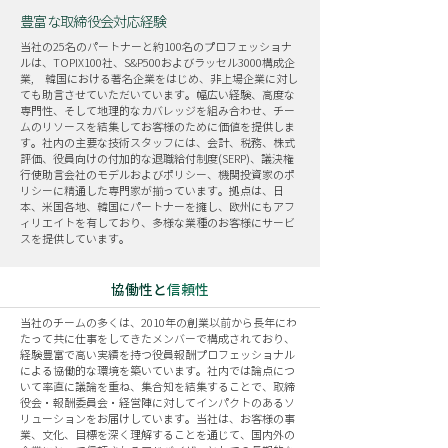
豊富な取締役会対応経験
当社の25名のパートナーと約100名のプロフェッショナ
ルは、TOPIX100社、S&P500およびラッセル3000構成企
業, 韓国における著名企業をはじめ、非上場企業に対し
ても助言させていただいています。幅広い経験、高度な
専門性、そして地理的なカバレッジを組み合わせ、チー
ムのリソースを結集してお客様のために価値を提供しま
す。社内の主要な技術スタッフには、会計、税務、株式
評価、役員向けの付加的な退職給付制度(SERP)、議決権
行使助言会社のモデルおよびポリシー、機関投資家のポ
リシーに精通した専門家が揃っています。拠点は、日
本、米国各地、韓国にパートナーを擁し、欧州にもアフ
ィリエイトを有しており、多様な業種のお客様にサービ
スを提供しています。
協働性と
信頼性
当社のチームの多くは、2010年の創業以前から長年にわ
たって共に仕事をしてきたメンバーで構成されており、
経験豊富で高い実績を持つ役員報酬プロフェッショナル
による協働的な環境を築いています。社内では論点につ
いて率直に議論を重ね、集合知を結集することで、取締
役会・報酬委員会・経営陣に対してインパクトのあるソ
リューションをお届けしています。当社は、お客様の事
業、文化、目標を深く理解することを通じて、国内外の