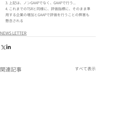
3. 上記は、ノンGAAPでなく、GAAPで行う...
4. これまでのTSRと同様に、評価指標に、そのまま準
用する企業の増加とGAAPで評価を行うことの弊害も
懸念される
NEWS LETTER
関連記事
すべて表示