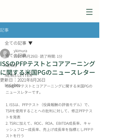
記事
全ての記事
ykimura
全ての記事
2017年5月29日
読了時間: 1分
ISSのPFPテストとコアアーニング
NEWS
に関する米国PGのニュースレター
NEWS LETTER
更新日：
2021年8月26日
Insights
ISSのPFPテストとコアアーニングに関する米国PGの
ニュースレターです。
1. ISSは、PFPテスト（役員報酬の評価モデル）で、
TSRを使用することへの批判に対して、修正PFPテス
トを発表
2. TSRに加えて、ROC、ROA、EBITDA成長率、キャ
ッシュフロー成長率、売上げ成長率を指標としPFPテ
ストを行う