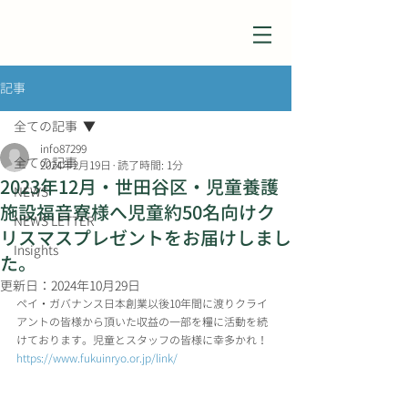
記事
全ての記事
info87299
全ての記事
2024年2月19日
読了時間: 1分
2023年12月・世田谷区・児童養護
NEWS
施設福音寮様へ児童約50名向けク
NEWS LETTER
リスマスプレゼントをお届けしまし
Insights
た。
更新日：
2024年10月29日
ペイ・ガバナンス日本創業以後10年間に渡りクライ
アントの皆様から頂いた収益の一部を糧に活動を続
けております。児童とスタッフの皆様に幸多かれ！
https://www.fukuinryo.or.jp/link/