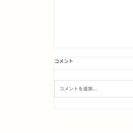
独立報酬アドバイザーとは何
コメント
か
意見の要旨 独立報酬アドバイザ
ーとは何か 役員報酬コンサルタ
コメントを追加…
ントの「独立性」は、単なる建前
の問題ではない。誰がコンサルタ
ントを選び、誰に対して報告義務
を負い、他にどのような業務を営
んでいるか――この構造そのもの
が、報酬の適正性に直接影響す