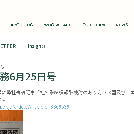
ABOUT US
WHO WE ARE
OUR TEAM
NEWS
LETTER
Insights
1分
務6月25日号
日号に弊社寄稿記事「社外取締役報酬検討のあり方（米国及び日
た。
or.jp/article?articleId=3869539