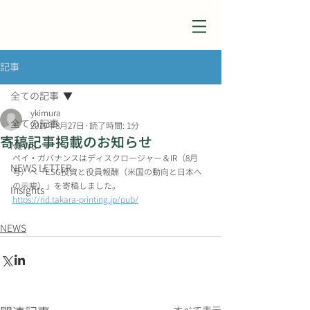
記事
全ての記事
ykimura
全ての記事
2019年8月27日
読了時間: 1分
寄稿記事掲載のお知らせ
NEWS
ペイ・ガバナンスはディスクロージャー＆IR（8月
NEWS LETTER
号）へ「ESG投資と役員報酬（米国の動向と日本へ
の示唆）」を寄稿しました。
Insights
https://rid.takara-printing.jp/pub/
NEWS