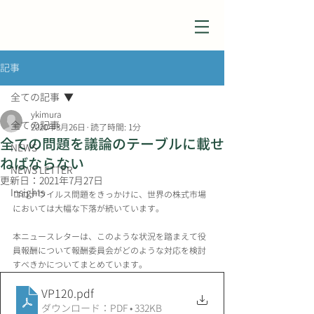
記事
全ての記事
ykimura
全ての記事
2020年3月26日
読了時間: 1分
全ての問題を議論のテーブルに載せ
NEWS
ねばならない
NEWS LETTER
更新日：
2021年7月27日
Insights
コロナウイルス問題をきっかけに、世界の株式市場
においては大幅な下落が続いています。
本ニュースレターは、このような状況を踏まえて役
員報酬について報酬委員会がどのような対応を検討
すべきかについてまとめています。
VP120
.pdf
ダウンロード：PDF • 332KB